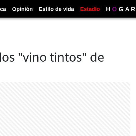
H
O
G
A
R
ica
Opinión
Estilo de vida
Estadio
los "vino tintos" de