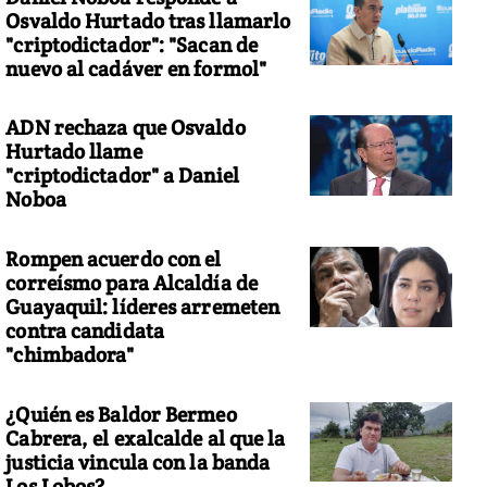
Osvaldo Hurtado tras llamarlo
"criptodictador": "Sacan de
nuevo al cadáver en formol"
ADN rechaza que Osvaldo
sayo en el Teatro Centro Cívico Eloy Alfaro.
Hurtado llame
"criptodictador" a Daniel
Noboa
Rompen acuerdo con el
correísmo para Alcaldía de
Guayaquil: líderes arremeten
contra candidata
"chimbadora"
¿Quién es Baldor Bermeo
Cabrera, el exalcalde al que la
justicia vincula con la banda
Los Lobos?