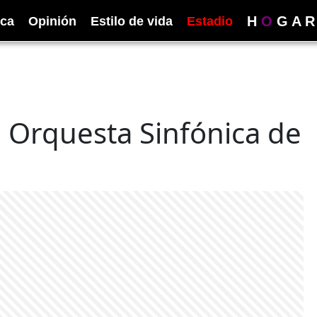
H
O
G
A
R
ica
Opinión
Estilo de vida
Estadio
a Orquesta Sinfónica de