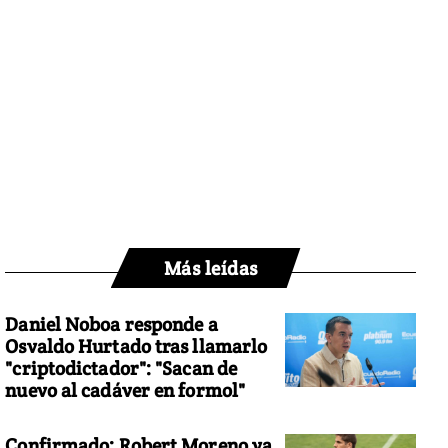
Más leídas
Daniel Noboa responde a
Osvaldo Hurtado tras llamarlo
"criptodictador": "Sacan de
nuevo al cadáver en formol"
Confirmado: Robert Moreno ya