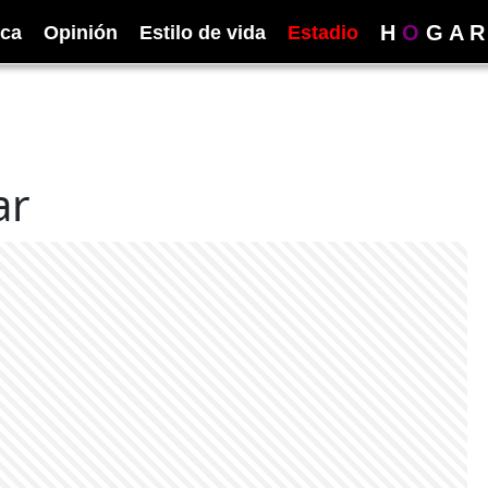
H
O
G
A
R
ica
Opinión
Estilo de vida
Estadio
ar