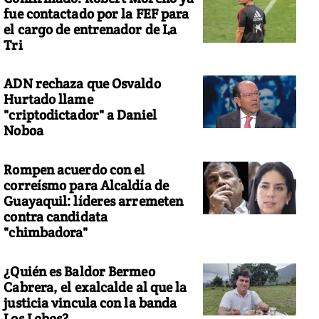
fue contactado por la FEF para
el cargo de entrenador de La
Tri
viciado de monjes. Bagan
ADN rechaza que Osvaldo
Hurtado llame
"criptodictador" a Daniel
Noboa
Rompen acuerdo con el
correísmo para Alcaldía de
Guayaquil: líderes arremeten
contra candidata
"chimbadora"
¿Quién es Baldor Bermeo
Cabrera, el exalcalde al que la
justicia vincula con la banda
Los Lobos?