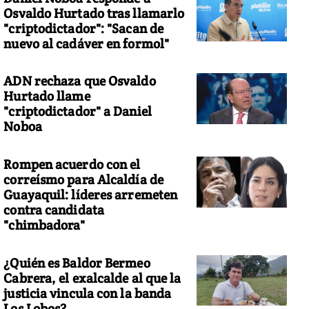
Osvaldo Hurtado tras llamarlo
"criptodictador": "Sacan de
nuevo al cadáver en formol"
 miembro del Departamento de Bomberos de Nueva York saluda e
e murieron en los ataques terroristas. Foto: REUTERS.
ADN rechaza que Osvaldo
Hurtado llame
"criptodictador" a Daniel
Noboa
Rompen acuerdo con el
correísmo para Alcaldía de
Guayaquil: líderes arremeten
contra candidata
"chimbadora"
¿Quién es Baldor Bermeo
Cabrera, el exalcalde al que la
justicia vincula con la banda
Los Lobos?