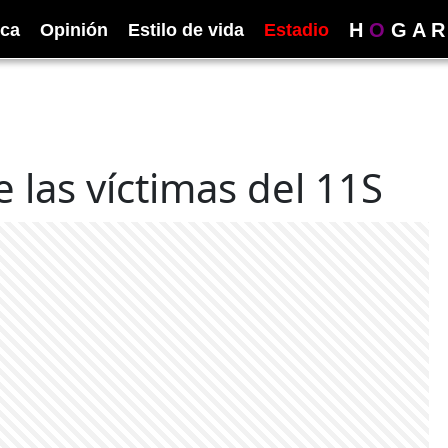
H
O
G
A
R
ica
Opinión
Estilo de vida
Estadio
 las víctimas del 11S