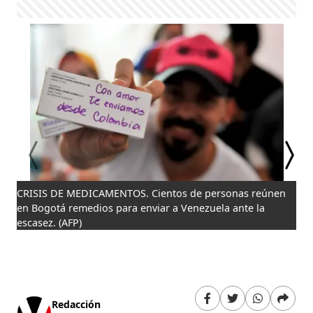
CRISIS DE MEDICAMENTOS. Cientos de personas reúnen
UN
en Bogotá remedios para enviar a Venezuela ante la
est
escasez. (AFP)
dur
en 
Redacción