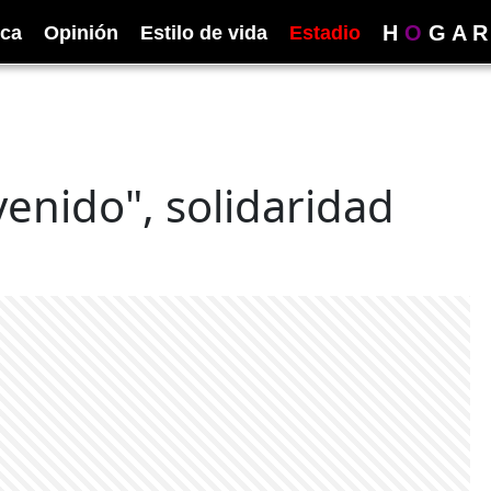
H
O
G
A
R
ica
Opinión
Estilo de vida
Estadio
venido", solidaridad