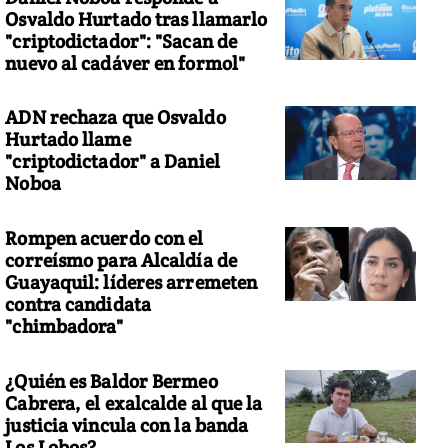
Osvaldo Hurtado tras llamarlo
"criptodictador": "Sacan de
nuevo al cadáver en formol"
ADN rechaza que Osvaldo
efugiado sirio, bienvenido", solidaridad con Alepo
Hurtado llame
"criptodictador" a Daniel
Noboa
Rompen acuerdo con el
correísmo para Alcaldía de
Guayaquil: líderes arremeten
contra candidata
"chimbadora"
¿Quién es Baldor Bermeo
Cabrera, el exalcalde al que la
justicia vincula con la banda
Los Lobos?