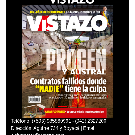
Teléfono: (+593) 985860991 - (042) 2327200 |
Dirección: Aguirre 734 y Boyacá | Email: