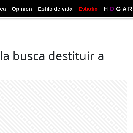
H
O
G
A
R
ica
Opinión
Estilo de vida
Estadio
a busca destituir a