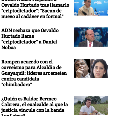
Osvaldo Hurtado tras llamarlo
"criptodictador": "Sacan de
nuevo al cadáver en formol"
ADN rechaza que Osvaldo
osición en Venezuela busca destituir a Nicolás Maduro
Hurtado llame
"criptodictador" a Daniel
Noboa
Rompen acuerdo con el
correísmo para Alcaldía de
Guayaquil: líderes arremeten
contra candidata
"chimbadora"
¿Quién es Baldor Bermeo
Cabrera, el exalcalde al que la
justicia vincula con la banda
Los Lobos?