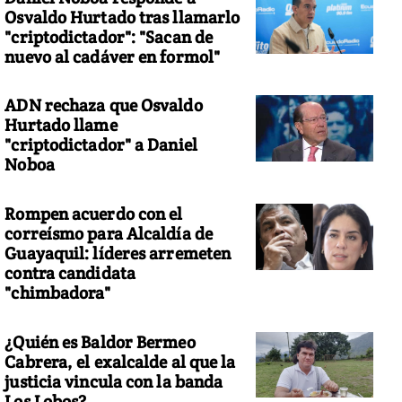
Osvaldo Hurtado tras llamarlo
"criptodictador": "Sacan de
nuevo al cadáver en formol"
 sudafricana Rolene Strauss es la Miss Mundo 2014. Foto: AFP
ADN rechaza que Osvaldo
Hurtado llame
"criptodictador" a Daniel
Noboa
Rompen acuerdo con el
correísmo para Alcaldía de
Guayaquil: líderes arremeten
contra candidata
"chimbadora"
¿Quién es Baldor Bermeo
Cabrera, el exalcalde al que la
justicia vincula con la banda
Los Lobos?