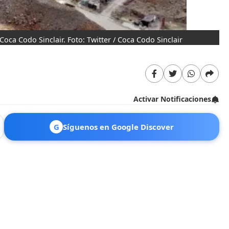
Coca Codo Sinclair. Foto: Twitter / Coca Codo Sinclair
La
Activar Notificaciones
G
Síguenos en Google Discover