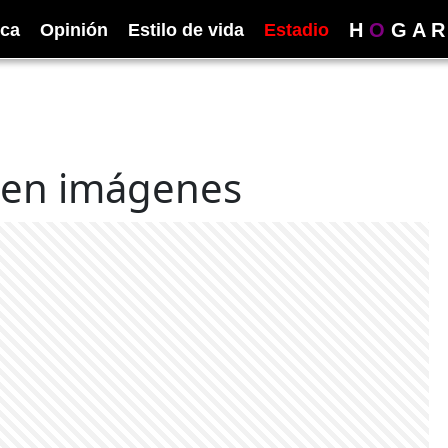
H
O
G
A
R
ica
Opinión
Estilo de vida
Estadio
a en imágenes