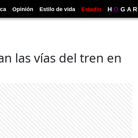
H
O
G
A
R
ica
Opinión
Estilo de vida
Estadio
 las vías del tren en