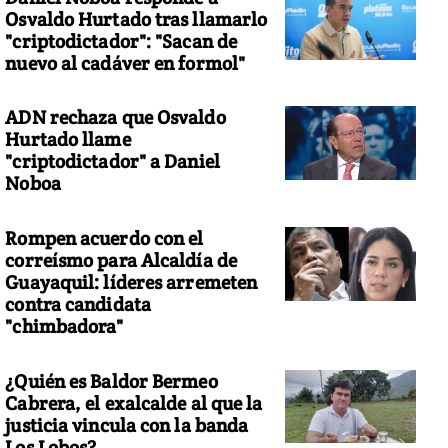
Osvaldo Hurtado tras llamarlo
"criptodictador": "Sacan de
nuevo al cadáver en formol"
ADN rechaza que Osvaldo
s manifestantes bloquean las vías dentro de la estación del tren d
Hurtado llame
 Girona
"criptodictador" a Daniel
Noboa
Rompen acuerdo con el
correísmo para Alcaldía de
Guayaquil: líderes arremeten
contra candidata
"chimbadora"
¿Quién es Baldor Bermeo
Cabrera, el exalcalde al que la
justicia vincula con la banda
Los Lobos?