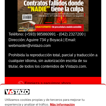
Teléfono: (+593) 985860991 - (042) 2327200 |
Dirección: Aguirre 734 y Boyacá | Email:
webmaster@vistazo.com
Prohibida la reproducción total, parcial y traducción a
cualquier idioma, sin autorización escrita de su
titular, de todos los contenidos de Vistazo.com.
Empieza a seguirnos ahora
Activar notificaciones
Utilizamos cookies propias y de terceros para mejorar tu
Código ética
experiencia y analizar el tráfico.
Más información