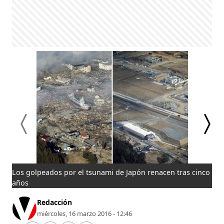
Los golpeados por el tsunami de Japón renacen tras cinco
Los
años
añ
Redacción
miércoles, 16 marzo 2016 - 12:46