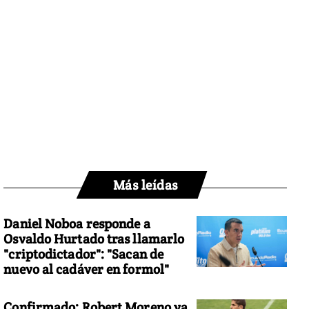
Más leídas
Daniel Noboa responde a
Osvaldo Hurtado tras llamarlo
"criptodictador": "Sacan de
nuevo al cadáver en formol"
Confirmado: Robert Moreno ya