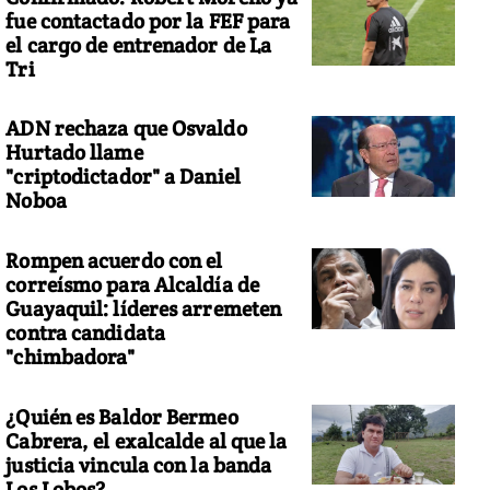
fue contactado por la FEF para
el cargo de entrenador de La
Tri
IÓN DESAPARECIDO. La desesperación gana los ánimos de los famil
804 de Egypt Air que desapareció del radar en ruta de París a El C
ADN rechaza que Osvaldo
Hurtado llame
"criptodictador" a Daniel
Noboa
Rompen acuerdo con el
correísmo para Alcaldía de
Guayaquil: líderes arremeten
contra candidata
"chimbadora"
¿Quién es Baldor Bermeo
Cabrera, el exalcalde al que la
justicia vincula con la banda
Los Lobos?