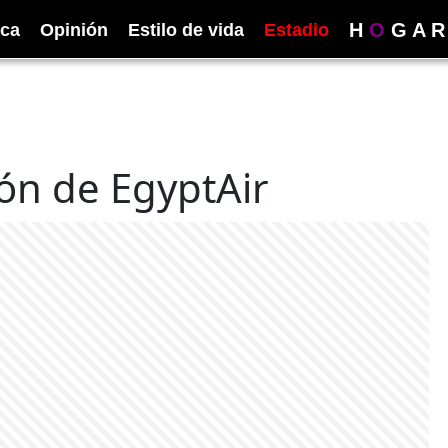
H
O
G
A
R
ica
Opinión
Estilo de vida
Estadio
ión de EgyptAir