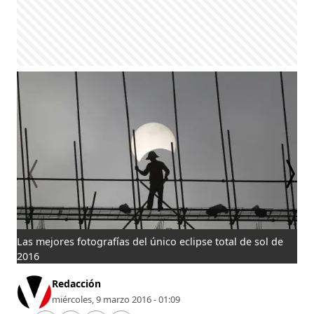
Las mejores fotografías del único eclipse total de sol de
Las
2016
20
Redacción
miércoles, 9 marzo 2016 - 01:09