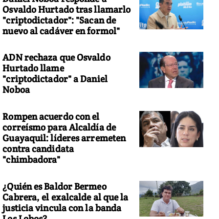
Osvaldo Hurtado tras llamarlo
"criptodictador": "Sacan de
nuevo al cadáver en formol"
 modificaron terrenos aledaños al Canal original
ADN rechaza que Osvaldo
Hurtado llame
"criptodictador" a Daniel
Noboa
Rompen acuerdo con el
correísmo para Alcaldía de
Guayaquil: líderes arremeten
contra candidata
"chimbadora"
¿Quién es Baldor Bermeo
Cabrera, el exalcalde al que la
justicia vincula con la banda
Los Lobos?