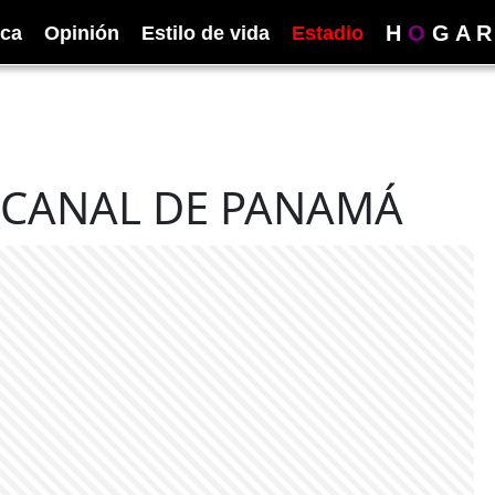
H
O
G
A
R
ica
Opinión
Estilo de vida
Estadio
 CANAL DE PANAMÁ