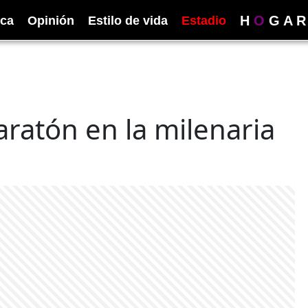
H
O
G
A
R
ica
Opinión
Estilo de vida
Estadio
aratón en la milenaria