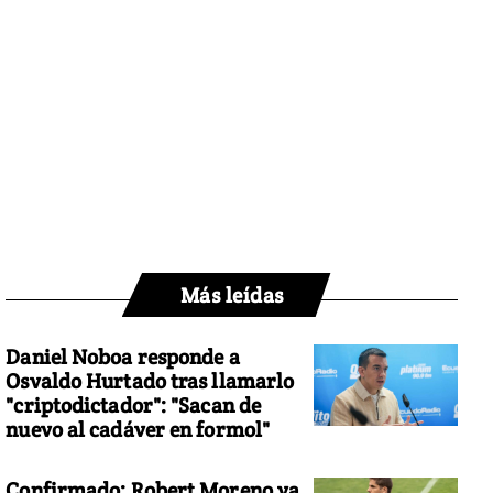
Más leídas
Daniel Noboa responde a
Osvaldo Hurtado tras llamarlo
"criptodictador": "Sacan de
nuevo al cadáver en formol"
Confirmado: Robert Moreno ya