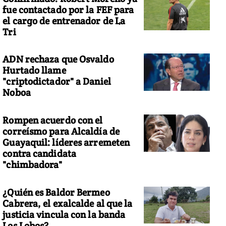
fue contactado por la FEF para
el cargo de entrenador de La
Tri
ADN rechaza que Osvaldo
 XVI edición de la maratón en la milenaria Muralla China
Hurtado llame
"criptodictador" a Daniel
Noboa
Rompen acuerdo con el
correísmo para Alcaldía de
Guayaquil: líderes arremeten
contra candidata
"chimbadora"
¿Quién es Baldor Bermeo
Cabrera, el exalcalde al que la
justicia vincula con la banda
Los Lobos?