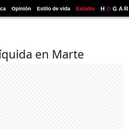
H
O
G
A
R
ica
Opinión
Estilo de vida
Estadio
líquida en Marte