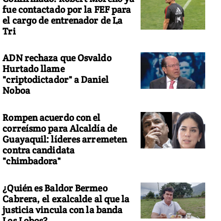
fue contactado por la FEF para
el cargo de entrenador de La
Tri
tos: REVISTA NATURE GEOSCIENCES / NASA
ADN rechaza que Osvaldo
Hurtado llame
"criptodictador" a Daniel
Noboa
Rompen acuerdo con el
correísmo para Alcaldía de
Guayaquil: líderes arremeten
contra candidata
"chimbadora"
¿Quién es Baldor Bermeo
Cabrera, el exalcalde al que la
justicia vincula con la banda
Los Lobos?