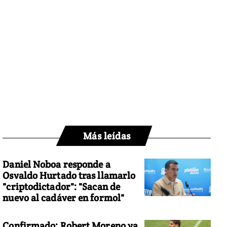
Más leídas
Daniel Noboa responde a
Osvaldo Hurtado tras llamarlo
"criptodictador": "Sacan de
nuevo al cadáver en formol"
Confirmado: Robert Moreno ya