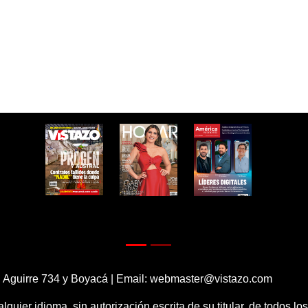
 Aguirre 734 y Boyacá | Email:
webmaster@vistazo.com
alquier idioma, sin autorización escrita de su titular, de todos l