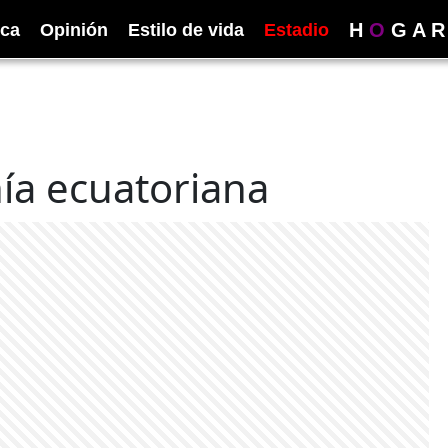
H
O
G
A
R
ica
Opinión
Estilo de vida
Estadio
a ecuatoriana