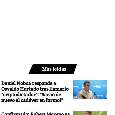
Más leídas
Daniel Noboa responde a
Osvaldo Hurtado tras llamarlo
"criptodictador": "Sacan de
nuevo al cadáver en formol"
Confirmado: Robert Moreno ya