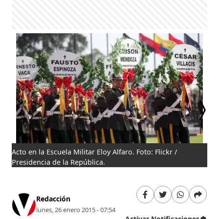
Acto en la Escuela Militar Eloy Alfaro. Foto: Flickr /
La 
Presidencia de la República.
Pre
Redacción
lunes, 26 enero 2015 - 07:54
Activar Notificaciones