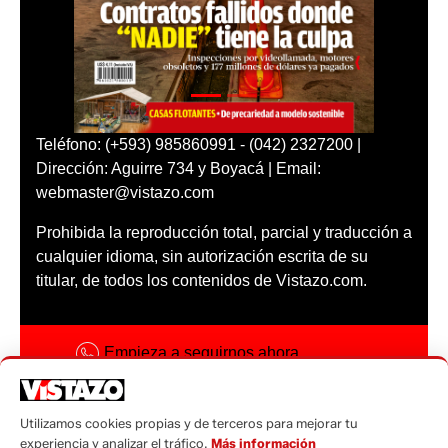
Teléfono: (+593) 985860991 - (042) 2327200 |
Dirección: Aguirre 734 y Boyacá | Email:
webmaster@vistazo.com
Prohibida la reproducción total, parcial y traducción a
cualquier idioma, sin autorización escrita de su
titular, de todos los contenidos de Vistazo.com.
Empieza a seguirnos ahora
Activar notificaciones
Utilizamos cookies propias y de terceros para mejorar tu
Código ética
experiencia y analizar el tráfico.
Más información