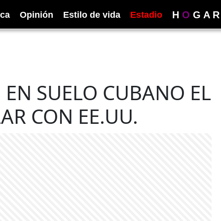
H
O
G
A
R
ica
Opinión
Estilo de vida
Estadio
Ó EN SUELO CUBANO EL
AR CON EE.UU.