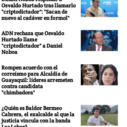
Osvaldo Hurtado tras llamarlo
"criptodictador": "Sacan de
nuevo al cadáver en formol"
ADN rechaza que Osvaldo
pesar de que partió de Fort Lauderdale con unos veinte minutos d
Hurtado llame
"criptodictador" a Daniel
Noboa
Rompen acuerdo con el
correísmo para Alcaldía de
Guayaquil: líderes arremeten
contra candidata
"chimbadora"
¿Quién es Baldor Bermeo
Cabrera, el exalcalde al que la
justicia vincula con la banda
Los Lobos?