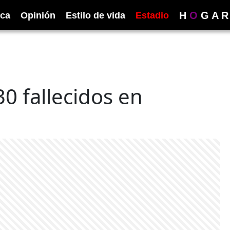
H
O
G
A
R
ica
Opinión
Estilo de vida
Estadio
0 fallecidos en