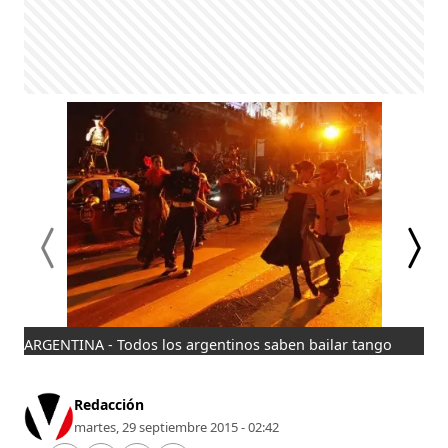
ARGENTINA - Todos los argentinos saben bailar tango
ARG
Redacción
martes, 29 septiembre 2015 - 02:42