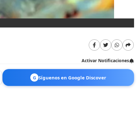
La
es
Activar Notificaciones
G
Síguenos en Google Discover