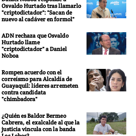
Osvaldo Hurtado tras llamarlo
"criptodictador": "Sacan de
nuevo al cadáver en formol"
 captura de los crustáceos se la realiza dentro de 1.374 hectárea
te ecosistema.
ADN rechaza que Osvaldo
Hurtado llame
"criptodictador" a Daniel
Noboa
Rompen acuerdo con el
correísmo para Alcaldía de
Guayaquil: líderes arremeten
contra candidata
"chimbadora"
¿Quién es Baldor Bermeo
Cabrera, el exalcalde al que la
justicia vincula con la banda
Los Lobos?