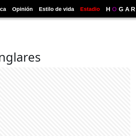
H
O
G
A
R
ica
Opinión
Estilo de vida
Estadio
nglares