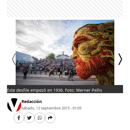
Este desfile empezó en 1936. Foto: Werner Pellis
Fot
Redacción
sábado, 12 septiembre 2015 - 01:05