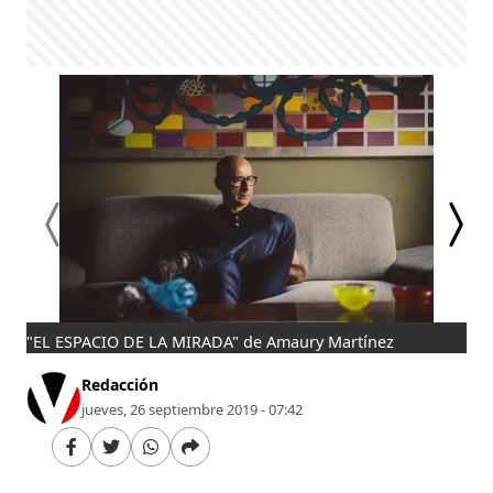
"EL ESPACIO DE LA MIRADA" de Amaury Martínez
"EL
Redacción
jueves, 26 septiembre 2019 - 07:42