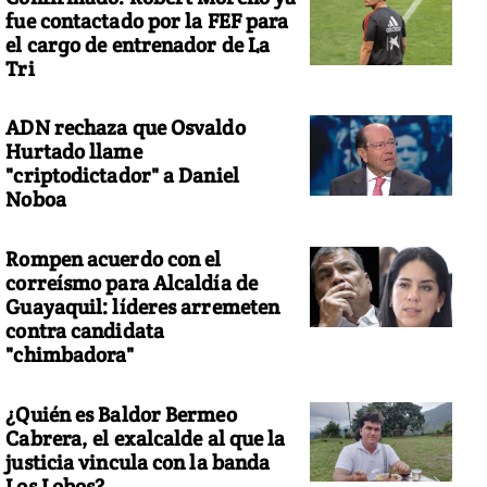
fue contactado por la FEF para
el cargo de entrenador de La
Tri
ADN rechaza que Osvaldo
 circo a través de las obras de Fernando Botero
Hurtado llame
"criptodictador" a Daniel
Noboa
Rompen acuerdo con el
correísmo para Alcaldía de
Guayaquil: líderes arremeten
contra candidata
"chimbadora"
¿Quién es Baldor Bermeo
Cabrera, el exalcalde al que la
justicia vincula con la banda
Los Lobos?