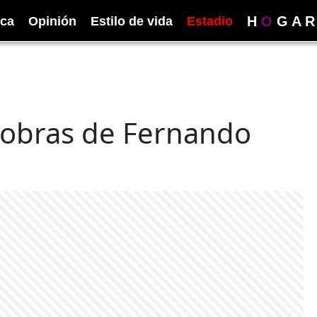
H
O
G
A
R
ica
Opinión
Estilo de vida
Estadio
as obras de Fernando