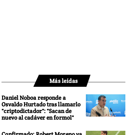
Más leídas
Daniel Noboa responde a
Osvaldo Hurtado tras llamarlo
"criptodictador": "Sacan de
nuevo al cadáver en formol"
Confirmado: Robert Moreno ya