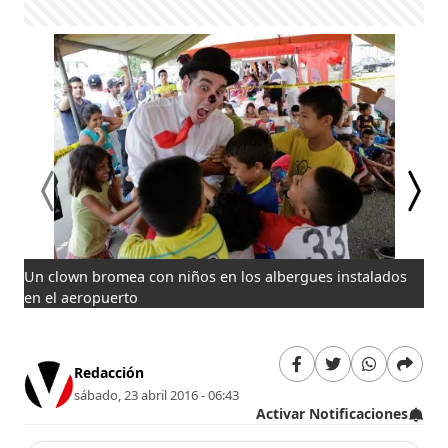
Un clown bromea con niños en los albergues instalados
Un 
en el aeropuerto
mom
mal
Redacción
sábado, 23 abril 2016 - 06:43
Activar Notificaciones