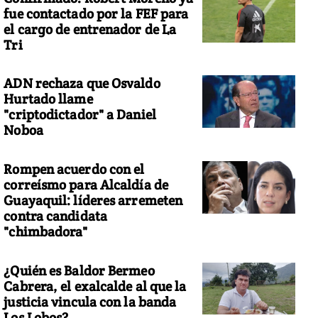
fue contactado por la FEF para
el cargo de entrenador de La
Tri
ADN rechaza que Osvaldo
la de las muñecas
Hurtado llame
"criptodictador" a Daniel
Noboa
Rompen acuerdo con el
correísmo para Alcaldía de
Guayaquil: líderes arremeten
contra candidata
"chimbadora"
¿Quién es Baldor Bermeo
Cabrera, el exalcalde al que la
justicia vincula con la banda
Los Lobos?