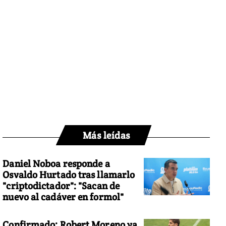
Más leídas
Daniel Noboa responde a
Osvaldo Hurtado tras llamarlo
"criptodictador": "Sacan de
nuevo al cadáver en formol"
Confirmado: Robert Moreno ya