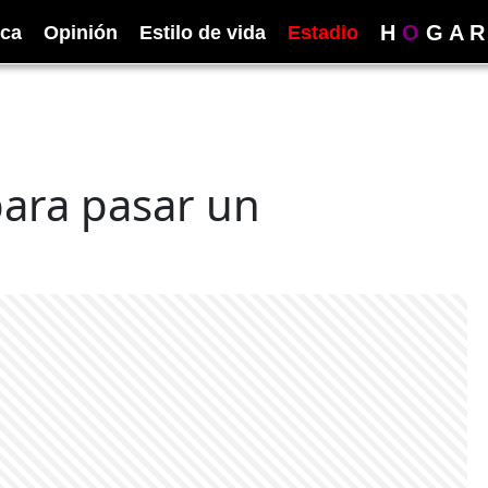
H
O
G
A
R
ica
Opinión
Estilo de vida
Estadio
para pasar un