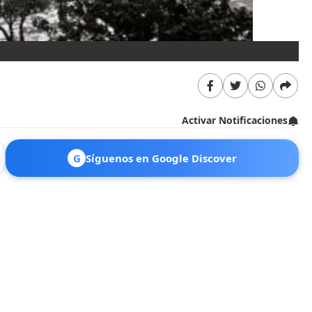
​As
Activar Notificaciones
G
Síguenos en Google Discover