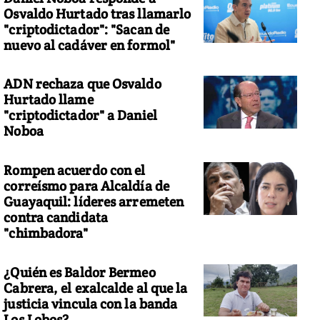
Osvaldo Hurtado tras llamarlo
"criptodictador": "Sacan de
nuevo al cadáver en formol"
í se vive la ola de frío en Europa
ADN rechaza que Osvaldo
Hurtado llame
"criptodictador" a Daniel
Noboa
Rompen acuerdo con el
correísmo para Alcaldía de
Guayaquil: líderes arremeten
contra candidata
"chimbadora"
¿Quién es Baldor Bermeo
Cabrera, el exalcalde al que la
justicia vincula con la banda
Los Lobos?