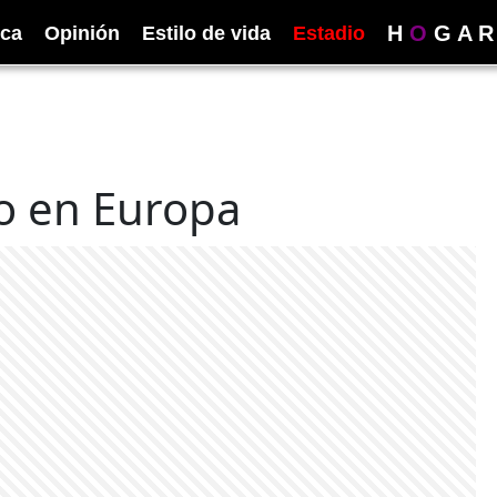
H
O
G
A
R
ica
Opinión
Estilo de vida
Estadio
río en Europa