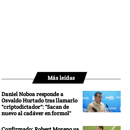
Más leídas
Daniel Noboa responde a
Osvaldo Hurtado tras llamarlo
"criptodictador": "Sacan de
nuevo al cadáver en formol"
Confirmado: Robert Moreno ya