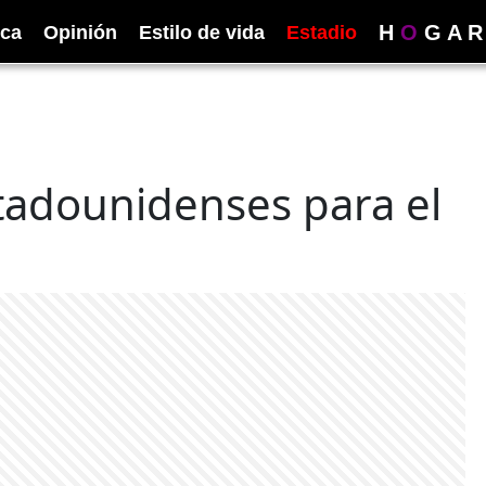
H
O
G
A
R
ica
Opinión
Estilo de vida
Estadio
stadounidenses para el