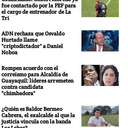
fue contactado por la FEF para
el cargo de entrenador de La
Tri
ADN rechaza que Osvaldo
í se preparan los estadounidenses para el eclipse solar
Hurtado llame
"criptodictador" a Daniel
Noboa
Rompen acuerdo con el
correísmo para Alcaldía de
Guayaquil: líderes arremeten
contra candidata
"chimbadora"
¿Quién es Baldor Bermeo
Cabrera, el exalcalde al que la
justicia vincula con la banda
Los Lobos?