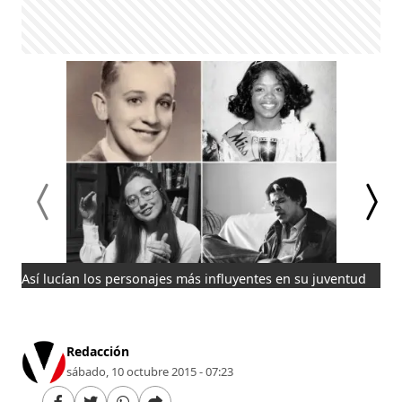
Así lucían los personajes más influyentes en su juventud
FRA
par
pri
Redacción
sábado, 10 octubre 2015 - 07:23