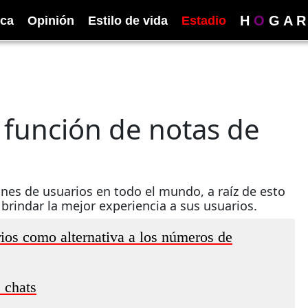
H
O
G
A
R
ica
Opinión
Estilo de vida
Estadio
 función de notas de
nes de usuarios en todo el mundo, a raíz de esto
brindar la mejor experiencia a sus usuarios.
os como alternativa a los números de
 chats