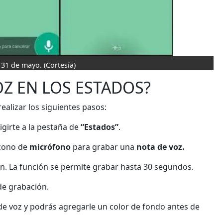
l 31 de mayo.
(Cortesía)
Z EN LOS ESTADOS?
ealizar los siguientes pasos:
igirte a la pestaña de
“Estados”
.
 ícono de
micrófono
para grabar una
nota de voz.
n. La función se permite grabar hasta 30 segundos.
de grabación.
a de voz y podrás agregarle un color de fondo antes de