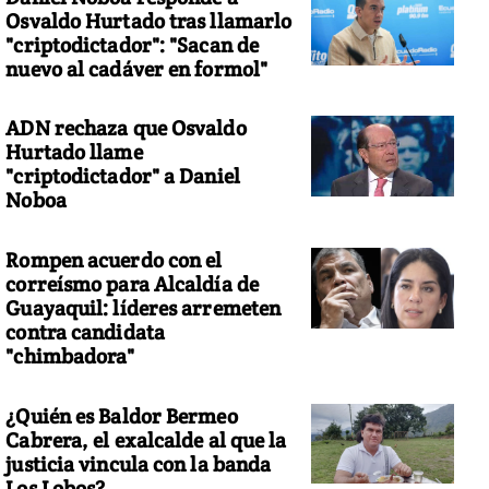
Osvaldo Hurtado tras llamarlo
"criptodictador": "Sacan de
nuevo al cadáver en formol"
ADN rechaza que Osvaldo
Hurtado llame
"criptodictador" a Daniel
Noboa
Rompen acuerdo con el
correísmo para Alcaldía de
Guayaquil: líderes arremeten
contra candidata
"chimbadora"
¿Quién es Baldor Bermeo
Cabrera, el exalcalde al que la
justicia vincula con la banda
Los Lobos?