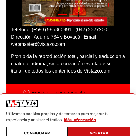
Teléfono: (+593) 985860991 - (042) 2327200 |
Dirección: Aguirre 734 y Boyacá | Email:
webmaster@vistazo.com
Prohibida la reproducción total, parcial y traducción a
cualquier idioma, sin autorización escrita de su
titular, de todos los contenidos de Vistazo.com.
Empieza a seguirnos ahora
Activar notificaciones
Utilizamos cookies propias y de terceros para mejorar tu
Código ética
experiencia y analizar el tráfico.
Más información
Sugerencias a:
CONFIGURAR
ACEPTAR
sugerencias@vistazo.com