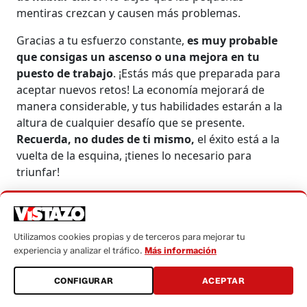
mentiras crezcan y causen más problemas.
Gracias a tu esfuerzo constante,
es muy probable
que consigas un ascenso o una mejora en tu
puesto de trabajo
. ¡Estás más que preparada para
aceptar nuevos retos! La economía mejorará de
manera considerable, y tus habilidades estarán a la
altura de cualquier desafío que se presente.
Recuerda, no dudes de ti mismo,
el éxito está a la
vuelta de la esquina, ¡tienes lo necesario para
triunfar!
Tus amigos serán el mejor apoyo ahora mismo,
sobre todo cuando necesites un descanso y un poco
de diversión. Un viaje o una escapada con ellos te
Utilizamos cookies propias y de terceros para mejorar tu
ayudará a relajarte y recargar energías para lo que
experiencia y analizar el tráfico.
Más información
venga.
Aprovecha la oportunidad para disfrutar
de la buena compañía y desconectar de todo.
CONFIGURAR
ACEPTAR