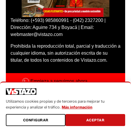
Teléfono: (+593) 985860991 - (042) 2327200 |
Dirección: Aguirre 734 y Boyacá | Email:
webmaster@vistazo.com
Prohibida la reproducción total, parcial y traducción a
cualquier idioma, sin autorización escrita de su
titular, de todos los contenidos de Vistazo.com.
Empieza a seguirnos ahora
Activar notificaciones
Utilizamos cookies propias y de terceros para mejorar tu
Código ética
experiencia y analizar el tráfico.
Más información
Sugerencias a:
CONFIGURAR
ACEPTAR
sugerencias@vistazo.com