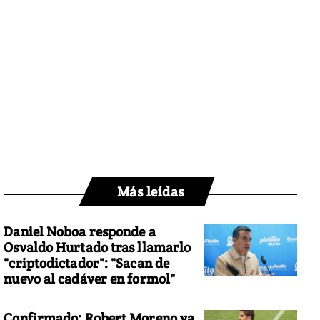
Más leídas
Daniel Noboa responde a
Osvaldo Hurtado tras llamarlo
"criptodictador": "Sacan de
nuevo al cadáver en formol"
Confirmado: Robert Moreno ya