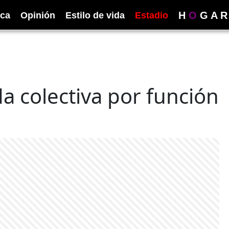
H
O
G
A
R
ica
Opinión
Estilo de vida
Estadio
 colectiva por función