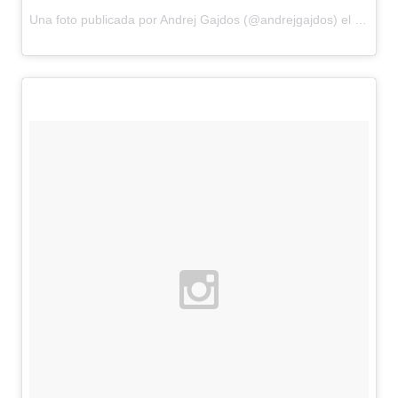
Una foto publicada por Andrej Gajdos (@andrejgajdos) el
18 de M