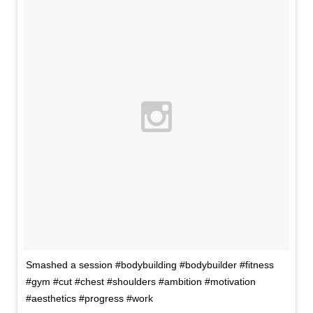
Smashed a session #bodybuilding #bodybuilder #fitness
#gym #cut #chest #shoulders #ambition #motivation
#aesthetics #progress #work