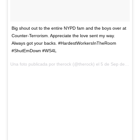
Big shout out to the entire NYPD fam and the boys over at
Counter-Terrorism. Appreciate the love sent my way.
Always got your backs. #HardestWorkersInTheRoom
#ShutEmDown #WS4L
Una foto publicada por therock (@therock) el
5 de Sep de 2015 a la(s) 7:24 PDT