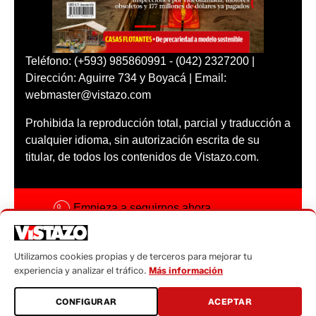
Teléfono: (+593) 985860991 - (042) 2327200 |
Dirección: Aguirre 734 y Boyacá | Email:
webmaster@vistazo.com
Prohibida la reproducción total, parcial y traducción a
cualquier idioma, sin autorización escrita de su
titular, de todos los contenidos de Vistazo.com.
Empieza a seguirnos ahora
Activar notificaciones
Utilizamos cookies propias y de terceros para mejorar tu
Código ética
experiencia y analizar el tráfico.
Más información
Sugerencias a:
CONFIGURAR
ACEPTAR
sugerencias@vistazo.com