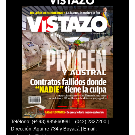
Teléfono: (+593) 985860991 - (042) 2327200 |
Dirección: Aguirre 734 y Boyacá | Email: