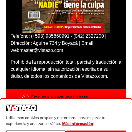
Teléfono: (+593) 985860991 - (042) 2327200 |
Dirección: Aguirre 734 y Boyacá | Email:
webmaster@vistazo.com
Prohibida la reproducción total, parcial y traducción a
cualquier idioma, sin autorización escrita de su
titular, de todos los contenidos de Vistazo.com.
Empieza a seguirnos ahora
Activar notificaciones
Utilizamos cookies propias y de terceros para mejorar tu
Código ética
experiencia y analizar el tráfico.
Más información
Sugerencias a: