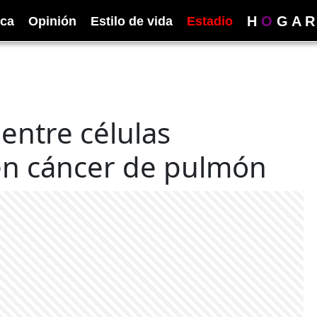
H
O
G
A
R
ica
Opinión
Estilo de vida
Estadio
entre células
 en cáncer de pulmón