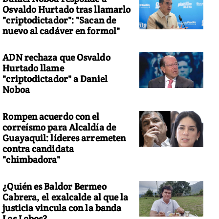
Osvaldo Hurtado tras llamarlo
"criptodictador": "Sacan de
nuevo al cadáver en formol"
ADN rechaza que Osvaldo
Hurtado llame
"criptodictador" a Daniel
Noboa
Rompen acuerdo con el
correísmo para Alcaldía de
Guayaquil: líderes arremeten
contra candidata
"chimbadora"
¿Quién es Baldor Bermeo
Cabrera, el exalcalde al que la
justicia vincula con la banda
Los Lobos?