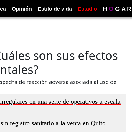
H
O
G
A
R
ica
Opinión
Estilo de vida
Estadio
Cuáles son sus efectos
ntales?
ospecha de reacción adversa asociada al uso de
regulares en una serie de operativos a escala
in registro sanitario a la venta en Quito