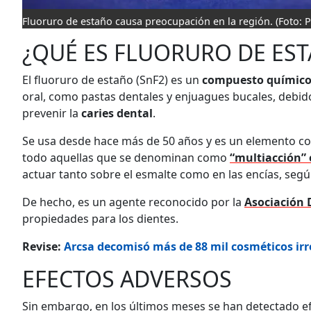
Fluoruro de estaño causa preocupación en la región.
(Foto: 
¿QUÉ ES FLUORURO DE ES
El fluoruro de estaño (SnF2) es un
compuesto químic
oral, como pastas dentales y enjuagues bucales, debid
prevenir la
caries dental
.
Se usa desde hace más de 50 años y es un elemento co
todo aquellas que se denominan como
“multiacción” 
actuar tanto sobre el esmalte como en las encías, segú
De hecho, es un agente reconocido por la
Asociación 
propiedades para los dientes.
Revise:
Arcsa decomisó más de 88 mil cosméticos irr
EFECTOS ADVERSOS
Sin embargo, en los últimos meses se han detectado ef