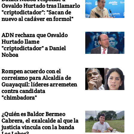
Osvaldo Hurtado tras llamarlo
"criptodictador": "Sacan de
nuevo al cadáver en formol"
ADN rechaza que Osvaldo
Hurtado llame
"criptodictador" a Daniel
Noboa
Rompen acuerdo con el
correísmo para Alcaldía de
Guayaquil: líderes arremeten
contra candidata
"chimbadora"
¿Quién es Baldor Bermeo
Cabrera, el exalcalde al que la
justicia vincula con la banda
Los Lobos?