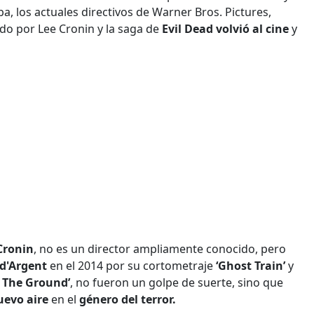
ba, los actuales directivos de Warner Bros. Pictures,
ido por Lee Cronin y la saga de
Evil Dead volvió al cine
y
Cronin
, no es un director ampliamente conocido, pero
 d'Argent
en el 2014 por su cortometraje
‘Ghost Train’
y
n The Ground’
, no fueron un golpe de suerte, sino que
evo aire
en el
género del terror.