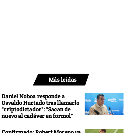
Más leídas
Daniel Noboa responde a
Osvaldo Hurtado tras llamarlo
"criptodictador": "Sacan de
nuevo al cadáver en formol"
Confirmado: Robert Moreno ya