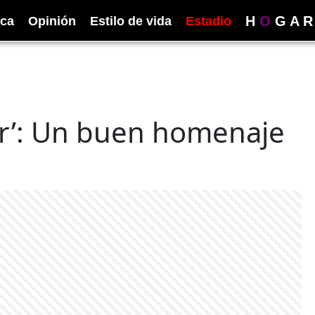
H
O
G
A
R
ica
Opinión
Estilo de vida
Estadio
tar’: Un buen homenaje