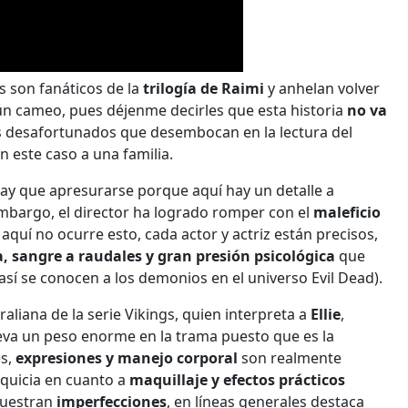
s son fanáticos de la
trilogía de Raimi
y anhelan volver
n cameo, pues déjenme decirles que esta historia
no va
 desafortunados que desembocan en la lectura del
en este caso a una familia.
 hay que apresurarse porque aquí hay un detalle a
embargo, el director ha logrado romper con el
maleficio
quí no ocurre esto, cada actor y actriz están precisos,
a, sangre a raudales y gran presión psicológica
que
sí se conocen a los demonios en el universo Evil Dead).
traliana de la serie Vikings, quien interpreta a
Ellie
,
lleva un peso enorme en la trama puesto que es la
es,
expresiones y manejo corporal
son realmente
nquicia en cuanto a
maquillaje y efectos prácticos
muestran
imperfecciones
, en líneas generales destaca