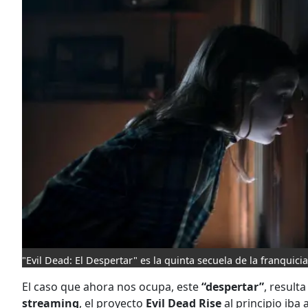
"Evil Dead: El Despertar" es la quinta secuela de la franquici
El caso que ahora nos ocupa, este
“despertar”
, result
streaming
, el proyecto
Evil Dead Rise
al principio iba