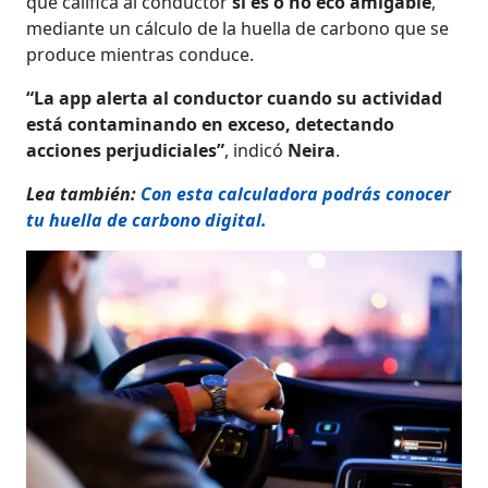
que califica al conductor
si es o no eco amigable
,
mediante un cálculo de la huella de carbono que se
produce mientras conduce.
“La app alerta al conductor cuando su actividad
está contaminando en exceso, detectando
acciones perjudiciales”
, indicó
Neira
.
Lea también:
Con esta calculadora podrás conocer
tu huella de carbono digital.