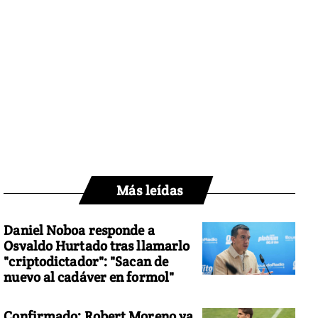
Más leídas
Daniel Noboa responde a
Osvaldo Hurtado tras llamarlo
"criptodictador": "Sacan de
nuevo al cadáver en formol"
Confirmado: Robert Moreno ya