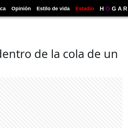
H
O
G
A
R
ica
Opinión
Estilo de vida
Estadio
entro de la cola de un