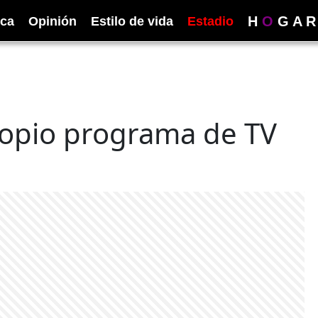
H
O
G
A
R
ica
Opinión
Estilo de vida
Estadio
ropio programa de TV