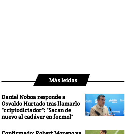
Más leídas
Daniel Noboa responde a
Osvaldo Hurtado tras llamarlo
"criptodictador": "Sacan de
nuevo al cadáver en formol"
Confirmado: Robert Moreno ya