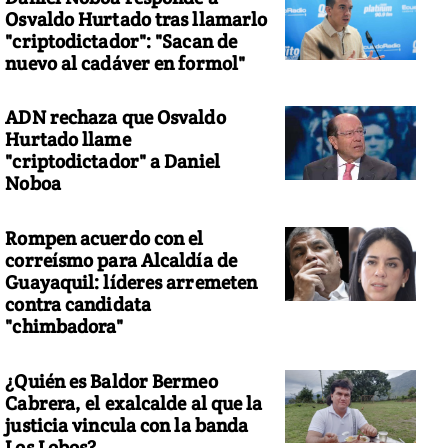
Osvaldo Hurtado tras llamarlo
"criptodictador": "Sacan de
nuevo al cadáver en formol"
ADN rechaza que Osvaldo
Hurtado llame
"criptodictador" a Daniel
Noboa
Rompen acuerdo con el
correísmo para Alcaldía de
Guayaquil: líderes arremeten
contra candidata
"chimbadora"
¿Quién es Baldor Bermeo
Cabrera, el exalcalde al que la
justicia vincula con la banda
Los Lobos?