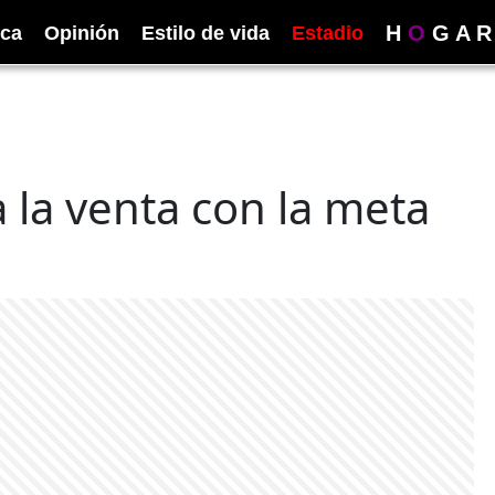
H
O
G
A
R
ica
Opinión
Estilo de vida
Estadio
 la venta con la meta