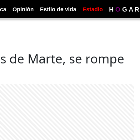
H
O
G
A
R
ica
Opinión
Estilo de vida
Estadio
as de Marte, se rompe