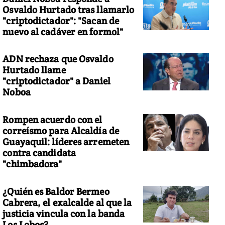
Osvaldo Hurtado tras llamarlo
"criptodictador": "Sacan de
nuevo al cadáver en formol"
ADN rechaza que Osvaldo
Hurtado llame
"criptodictador" a Daniel
Noboa
Rompen acuerdo con el
correísmo para Alcaldía de
Guayaquil: líderes arremeten
contra candidata
"chimbadora"
¿Quién es Baldor Bermeo
Cabrera, el exalcalde al que la
justicia vincula con la banda
Los Lobos?