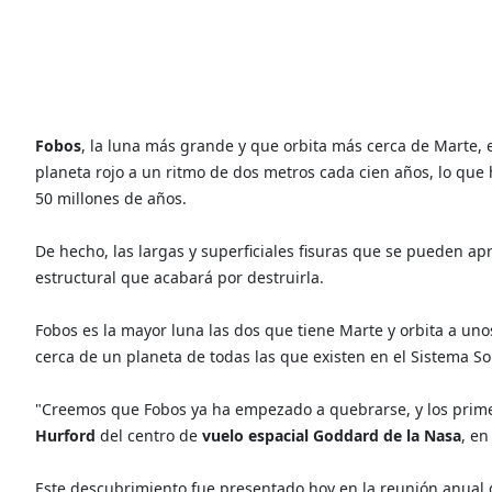
Fobos
, la luna más grande y que orbita más cerca de Marte, e
planeta rojo a un ritmo de dos metros cada cien años, lo qu
50 millones de años.
De hecho, las largas y superficiales fisuras que se pueden ap
estructural que acabará por destruirla.
Fobos es la mayor luna las dos que tiene Marte y orbita a uno
cerca de un planeta de todas las que existen en el Sistema Sol
"Creemos que Fobos ya ha empezado a quebrarse, y los primero
Hurford
del centro de
vuelo espacial Goddard de la Nasa
, e
Este descubrimiento fue presentado hoy en la reunión anual d