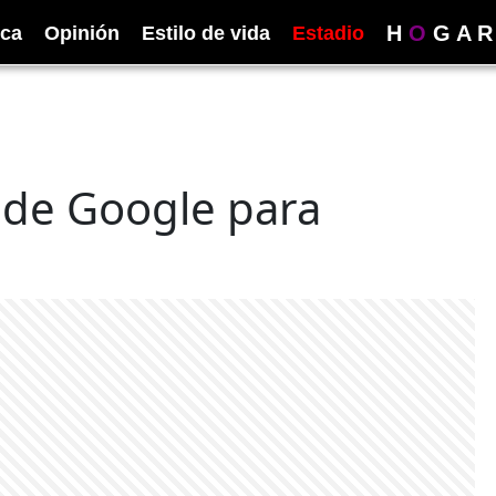
H
O
G
A
R
ica
Opinión
Estilo de vida
Estadio
n de Google para