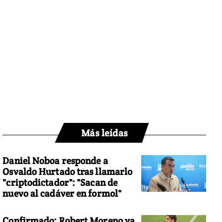
Más leídas
Daniel Noboa responde a
Osvaldo Hurtado tras llamarlo
"criptodictador": "Sacan de
nuevo al cadáver en formol"
Confirmado: Robert Moreno ya