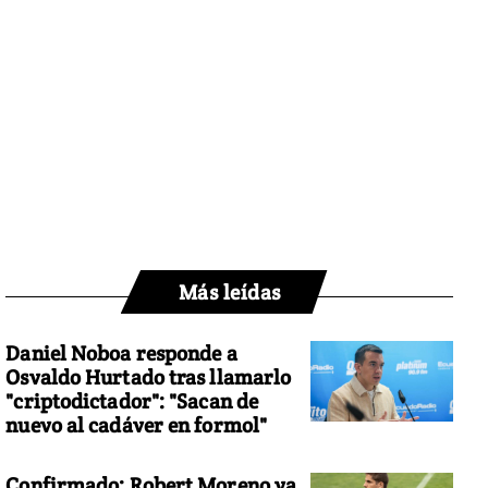
Más leídas
Daniel Noboa responde a
Osvaldo Hurtado tras llamarlo
"criptodictador": "Sacan de
nuevo al cadáver en formol"
Confirmado: Robert Moreno ya