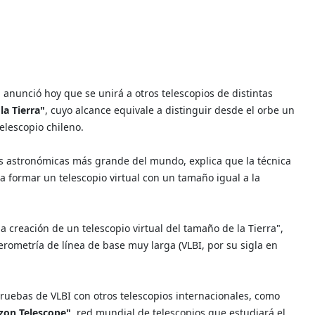
, anunció hoy que se unirá a otros telescopios de distintas
a Tierra"
, cuyo alcance equivale a distinguir desde el orbe un
elescopio chileno.
 astronómicas más grande del mundo, explica que la técnica
a formar un telescopio virtual con un tamaño igual a la
a creación de un telescopio virtual del tamaño de la Tierra",
erometría de línea de base muy larga (VLBI, por su sigla en
pruebas de VLBI con otros telescopios internacionales, como
zon Telescope"
, red mundial de telescopios que estudiará el