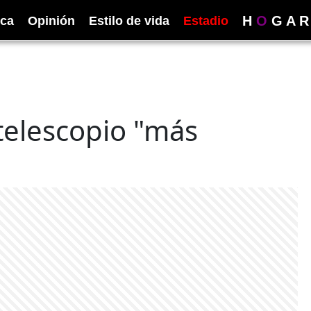
H
O
G
A
R
ica
Opinión
Estilo de vida
Estadio
telescopio "más