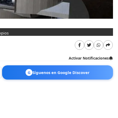
opios
Activar Notificaciones
G
Síguenos en Google Discover