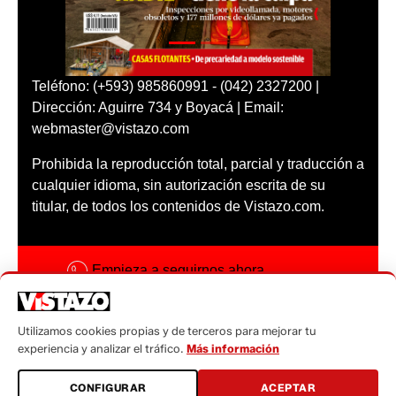
Teléfono: (+593) 985860991 - (042) 2327200 |
Dirección: Aguirre 734 y Boyacá | Email:
webmaster@vistazo.com
Prohibida la reproducción total, parcial y traducción a
cualquier idioma, sin autorización escrita de su
titular, de todos los contenidos de Vistazo.com.
Empieza a seguirnos ahora
Activar notificaciones
Utilizamos cookies propias y de terceros para mejorar tu
Código ética
experiencia y analizar el tráfico.
Más información
Sugerencias a:
CONFIGURAR
ACEPTAR
sugerencias@vistazo.com